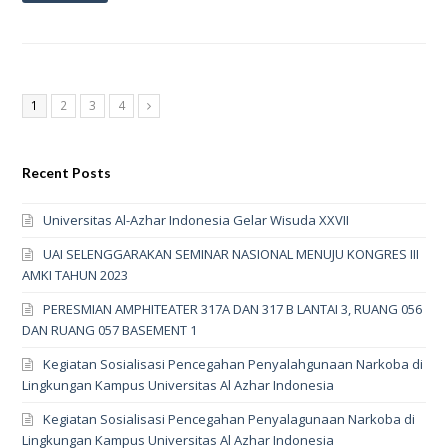
Page
Page
Page
Page
1
2
3
4
Next
Recent Posts
Universitas Al-Azhar Indonesia Gelar Wisuda XXVII
UAI SELENGGARAKAN SEMINAR NASIONAL MENUJU KONGRES III
AMKI TAHUN 2023
PERESMIAN AMPHITEATER 317A DAN 317 B LANTAI 3, RUANG 056
DAN RUANG 057 BASEMENT 1
Kegiatan Sosialisasi Pencegahan Penyalahgunaan Narkoba di
Lingkungan Kampus Universitas Al Azhar Indonesia
Kegiatan Sosialisasi Pencegahan Penyalagunaan Narkoba di
Lingkungan Kampus Universitas Al Azhar Indonesia