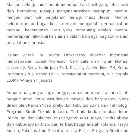
Mampu bekerjasama untuk mendapatkan hasil yang lebih baik
dan bermakna. Mampu menginspirasikan siapapun. Mampu
menjadi pemimpin perjalanan menuju masa depan. Mampu
keluar dari berbagai krisis dengan mengubah permasalahan
menjadi kesempatan. Dan yang terpenting adalah mampu
menerapkan nilai-nilai keislaman dalam berbagai kegiatan dalam
peradaban manusia.
Dalam Acara ini Rektor Universitas Al-Azhar Indonesia
mendapatkan
Guest Professor Certificate
oleh Fujian Normal
University. Serta hadir juga Prof. Dr. Jimly Asshiddiqie, SH, Ketua
Pembina YPI Al Azhar, Dr. Ir. Paristiyanti Nurwardani, M.P. Kepala
LLDIKTI Wilayah III Jakarta.
Adapun hal yang paling ditunggu pada saat prosesi wisuda ialah
pengumuman untuk wisudawan terbaik dan berprestasi, yang
diraih oleh
Raihan Yosa Zimly
, dari
Fakultas Sains dan Teknologi,
Program Studi Teknik Industri
. Terbaik kedua adalah
Intan
Rembulan
, dari
Fakultas Ilmu Pengetahuan Budaya, Prodi Bahasa
dan Kebudayaan Arab
, dan terbaik ketiga adalah
Yolanda Tasya
Amalia
,
Fakultas Ilmu Sosial dan Ilmu Politik, Program Studi Ilmu