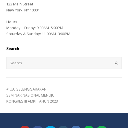
123 Main Street
New York, NY 10001
Hours
Monday—Friday: 9:00AM–5:00PM
Saturday & Sunday: 11:00AM–3:00PM
Search
Search
Submi
previous
UAI SELENGGARAKAN
post:
SEMINAR NASIONAL MENUJU
KONGRES III AMKI TAHUN 2023