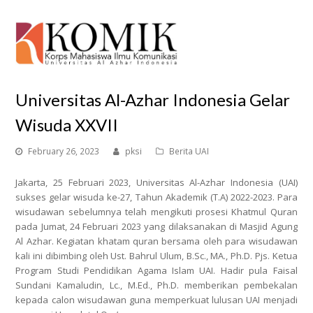
O
Mo
M
Universitas Al-Azhar Indonesia Gelar
Wisuda XXVII
February 26, 2023
pksi
Berita UAI
Jakarta, 25 Februari 2023, Universitas Al-Azhar Indonesia (UAI)
sukses gelar wisuda ke-27, Tahun Akademik (T.A) 2022-2023.
Para
wisudawan sebelumnya telah mengikuti prosesi Khatmul Quran
pada Jumat, 24 Februari 2023 yang dilaksanakan di Masjid Agung
Al Azhar. Kegiatan khatam quran bersama oleh para wisudawan
kali ini dibimbing oleh Ust. Bahrul Ulum, B.Sc., MA., Ph.D. Pjs. Ketua
Program Studi Pendidikan Agama Islam UAI. Hadir pula Faisal
Sundani Kamaludin, Lc., M.Ed., Ph.D. memberikan pembekalan
kepada calon wisudawan guna memperkuat lulusan UAI menjadi