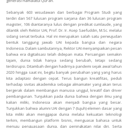
generasi Hamalatul Qur’an.
Sebanyak 603 wisudawan dari berbagai Program Studi yang
terdiri dari 567 lulusan program sarjana dan 36 lulusan program
magister, 106 diantaranya lulus dengan predikat cumlaude,
yang
dilantik oleh Rektor UAI, Prof. Dr. Ir. Asep Saefuddin, M.Sc. melalui
sidang senat terbuka. Hal ini merupakan salah satu perwujudan
bentuk tanggung jawab UAI kepada bangsa dan negara
Indonesia. Dalam sambutannya, Rektor UAI menyampaikan pesan
bahwa era digitalisasi telah didepan mata. Persaingan semakin
tajam, dunia tidak hanya sedang berubah, tetapi sedang
terdisrupsi. Ditambah dengan hadirnya pandemi sejak awal tahun
2020 hingga saat ini, begitu banyak perubahan yang yang harus
kita adaptasi dengan cepat. Terus bangun kreatifitas, peduli
terhadap sivitas akademika sebagai almamater yang akan terus
bergerak dalam membangun manusia unggul, kreatif dan
driver
pembangunan. Tunjukkan pada dunia bahwa dengan ilmu yang
kalian miliki, Indonesia akan menjadi bangsa yang besar.
Tunjukkan bahwa alumni UAI dengan 7 (tujuh) elemen dasar yang
kita miliki akan menggapai dunia melalui kekuatan teknologi
terkini, membangun
platform
bisnis, menguasai bahasa untuk
menuju penguasaan dunia, dan peningkatan nilai diri. Serta