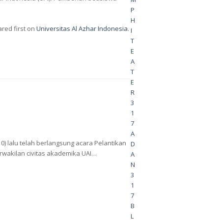
P
H
red first on
Universitas Al Azhar Indonesia
.
I
T
E
A
T
E
R
3
1
7
A
10) lalu telah berlangsung acara Pelantikan
D
rwakilan civitas akademika UAI…
A
N
3
1
7
B
L