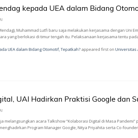
Mendag kepada UEA dalam Bidang Otomot
AI
Mendag), Muhammad Lutfi baru saja melakukan kerjasama dengan Uni Em
gara yang berlokasi di timur tengah itu. Pelaksanaan kerjasama tentu p
ada UEA dalam Bidang Otomotif, Tepatkah?
appeared first on
Universitas
ital, UAI Hadirkan Praktisi Google dan 
AI
saja melangsungkan acara Talkshow “Kolaborasi Digital di Masa Pandemi” p
n menghadirkan Program Manager Google, Nitya Priyahita serta Co-founde