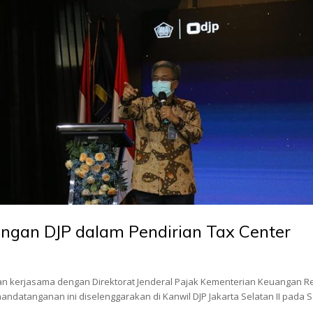
engan DJP dalam Pendirian Tax Center
ikan kerjasama dengan Direktorat Jenderal Pajak Kementerian Keuangan R
nandatanganan ini diselenggarakan di Kanwil DJP Jakarta Selatan II pada 