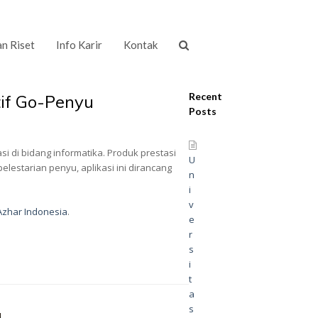
an Riset
Info Karir
Kontak
Recent
tif Go-Penyu
Posts
asi di bidang informatika. Produk prestasi
U
estarian penyu, aplikasi ini dirancang
n
i
v
 Azhar Indonesia
.
e
r
s
i
t
a
s