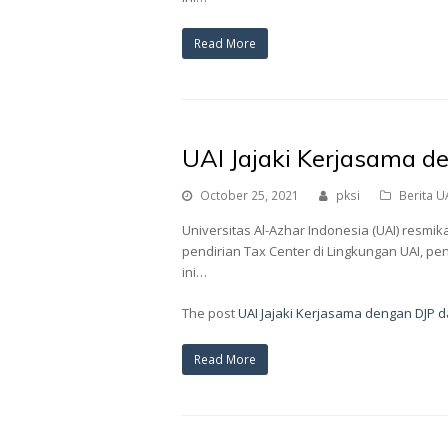
Read More
UAI Jajaki Kerjasama d
October 25, 2021
pksi
Berita U
Universitas Al-Azhar Indonesia (UAI) resm
pendirian Tax Center di Lingkungan UAI, pe
ini…
The post
UAI Jajaki Kerjasama dengan DJP d
Read More