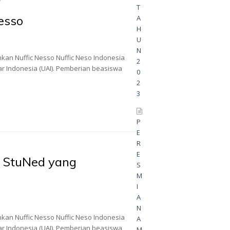
T
esso
A
H
U
N
kan Nuffic Nesso Nuffic Neso Indonesia
2
r Indonesia (UAI). Pemberian beasiswa
0
2
3
P
E
R
E
a StuNed yang
S
M
I
A
N
kan Nuffic Nesso Nuffic Neso Indonesia
A
r Indonesia (UAI). Pemberian beasiswa
M