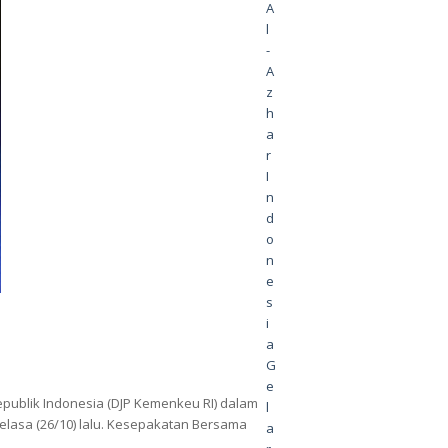
A
l
-
A
z
h
a
r
I
n
d
o
n
e
s
i
a
G
e
epublik Indonesia (DJP Kemenkeu RI) dalam
l
Selasa (26/10) lalu. Kesepakatan Bersama
a