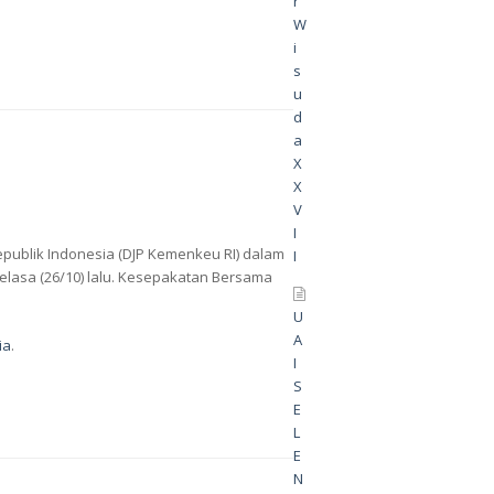
r
W
i
s
u
d
a
X
X
V
I
epublik Indonesia (DJP Kemenkeu RI) dalam
I
Selasa (26/10) lalu. Kesepakatan Bersama
U
A
ia
.
I
S
E
L
E
N