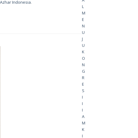
A
l Azhar Indonesia
.
L
M
E
N
U
J
U
K
O
N
G
R
E
S
I
I
I
A
M
K
I