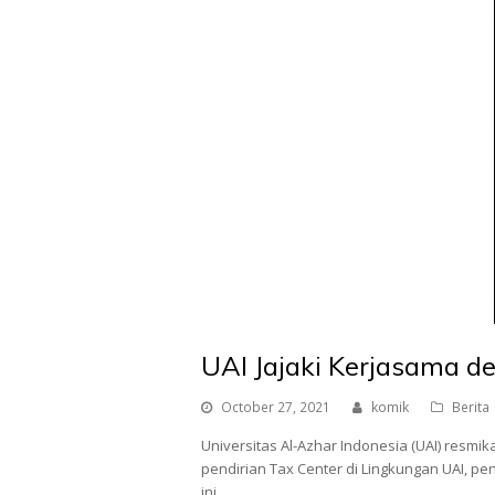
UAI Jajaki Kerjasama d
October 27, 2021
komik
Berita
Universitas Al-Azhar Indonesia (UAI) resm
pendirian Tax Center di Lingkungan UAI, pe
ini…