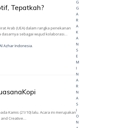
G
if, Tepatkah?
G
A
R
A
irat Arab (UEA) dalam rangka penekanan
K
ada dasarnya sebagai wujud kolaborasi…
A
N
 Al Azhar Indonesia
.
S
E
M
I
N
A
R
SuasanaKopi
N
A
S
I
ada Kamis (21/10) lalu. Acara ini merupakan
O
r and Creative…
N