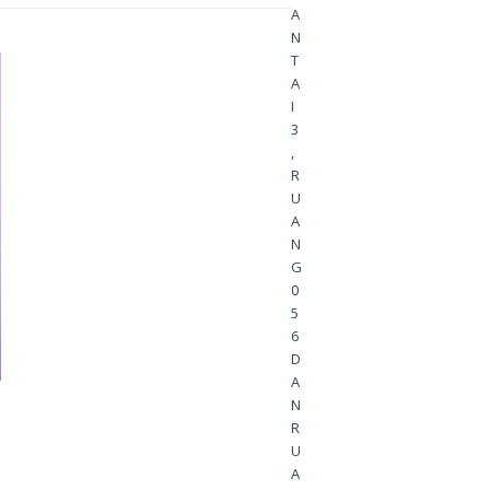
A
N
T
A
I
3
,
R
U
A
N
G
0
5
6
D
A
N
R
U
A