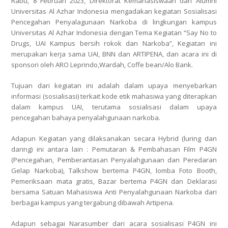
Rabu, 8 Februari 2023, Direktorat Kemahasiswaan dan Alumni
Universitas Al Azhar Indonesia mengadakan kegiatan Sosialisasi
Pencegahan Penyalagunaan Narkoba di lingkungan kampus
Universitas Al Azhar Indonesia dengan Tema Kegiatan “Say No to
Drugs, UAI Kampus bersih rokok dan Narkoba”, Kegiatan ini
merupakan kerja sama UAI, BNN dan ARTIPENA, dan acara ini di
sponsori oleh ARO Leprindo,Wardah, Coffe bean/Alo Bank.
Tujuan dari kegiatan ini adalah dalam upaya menyebarkan
informasi (sosialisasi) terkait kode etik mahasiwa yang diterapkan
dalam kampus UAI, terutama sosialisasi dalam upaya
pencegahan bahaya penyalahgunaan narkoba.
Adapun Kegiatan yang dilaksanakan secara Hybrid (luring dan
daring) ini antara lain : Pemutaran & Pembahasan Film P4GN
(Pencegahan, Pemberantasan Penyalahgunaan dan Peredaran
Gelap Narkoba), Talkshow bertema P4GN, lomba Foto Booth,
Pemeriksaan mata gratis, Bazar bertema P4GN dan Deklarasi
bersama Satuan Mahasiswa Anti Penyalahgunaan Narkoba dari
berbagai kampus yang tergabung dibawah Artipena.
Adapun sebagai Narasumber dari acara sosialisasi P4GN ini