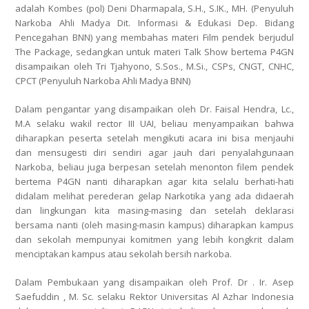
adalah Kombes (pol) Deni Dharmapala, S.H., S.IK., MH. (Penyuluh
Narkoba Ahli Madya Dit. Informasi & Edukasi Dep. Bidang
Pencegahan BNN) yang membahas materi Film pendek berjudul
The Package, sedangkan untuk materi Talk Show bertema P4GN
disampaikan oleh Tri Tjahyono, S.Sos., M.Si., CSPs, CNGT, CNHC,
CPCT (Penyuluh Narkoba Ahli Madya BNN)
Dalam pengantar yang disampaikan oleh Dr. Faisal Hendra, Lc.,
M.A selaku wakil rector III UAI, beliau menyampaikan bahwa
diharapkan peserta setelah mengikuti acara ini bisa menjauhi
dan mensugesti diri sendiri agar jauh dari penyalahgunaan
Narkoba, beliau juga berpesan setelah menonton filem pendek
bertema P4GN nanti diharapkan agar kita selalu berhati-hati
didalam melihat perederan gelap Narkotika yang ada didaerah
dan lingkungan kita masing-masing dan setelah deklarasi
bersama nanti (oleh masing-masin kampus) diharapkan kampus
dan sekolah mempunyai komitmen yang lebih kongkrit dalam
menciptakan kampus atau sekolah bersih narkoba.
Dalam Pembukaan yang disampaikan oleh Prof. Dr . Ir. Asep
Saefuddin , M. Sc. selaku Rektor Universitas Al Azhar Indonesia