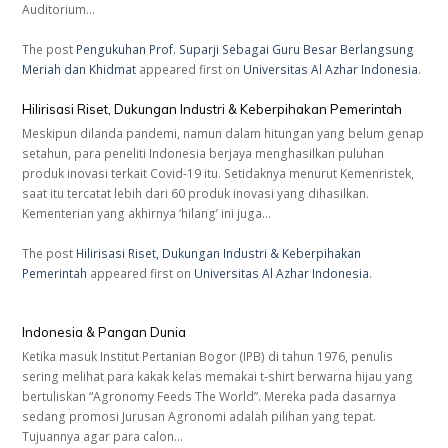
Auditorium…
The post
Pengukuhan Prof. Suparji Sebagai Guru Besar Berlangsung
Meriah dan Khidmat
appeared first on
Universitas Al Azhar Indonesia
.
Hilirisasi Riset, Dukungan Industri & Keberpihakan Pemerintah
Meskipun dilanda pandemi, namun dalam hitungan yang belum genap
setahun, para peneliti Indonesia berjaya menghasilkan puluhan
produk inovasi terkait Covid-19 itu. Setidaknya menurut Kemenristek,
saat itu tercatat lebih dari 60 produk inovasi yang dihasilkan.
Kementerian yang akhirnya ‘hilang’ ini juga…
The post
Hilirisasi Riset, Dukungan Industri & Keberpihakan
Pemerintah
appeared first on
Universitas Al Azhar Indonesia
.
Indonesia & Pangan Dunia
Ketika masuk Institut Pertanian Bogor (IPB) di tahun 1976, penulis
sering melihat para kakak kelas memakai t-shirt berwarna hijau yang
bertuliskan “Agronomy Feeds The World”. Mereka pada dasarnya
sedang promosi Jurusan Agronomi adalah pilihan yang tepat.
Tujuannya agar para calon…