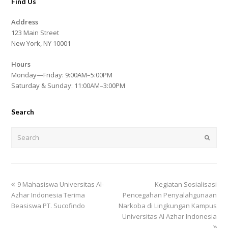
Find Us
Address
123 Main Street
New York, NY 10001
Hours
Monday—Friday: 9:00AM–5:00PM
Saturday & Sunday: 11:00AM–3:00PM
Search
Search
Submi
previous
next
9 Mahasiswa Universitas Al-
Kegiatan Sosialisasi
post:
post:
Azhar Indonesia Terima
Pencegahan Penyalahgunaan
Beasiswa PT. Sucofindo
Narkoba di Lingkungan Kampus
Universitas Al Azhar Indonesia