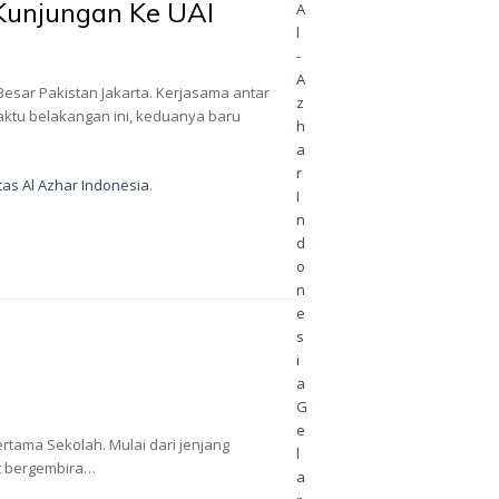
 Kunjungan Ke UAI
A
l
-
A
Besar Pakistan Jakarta. Kerjasama antar
z
aktu belakangan ini, keduanya baru
h
a
r
tas Al Azhar Indonesia
.
I
n
d
o
n
e
s
i
a
G
e
ertama Sekolah. Mulai dari jenjang
l
ut bergembira…
a