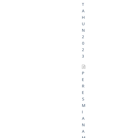
T
A
H
U
N
2
0
2
3
P
E
R
E
S
M
I
A
N
A
M