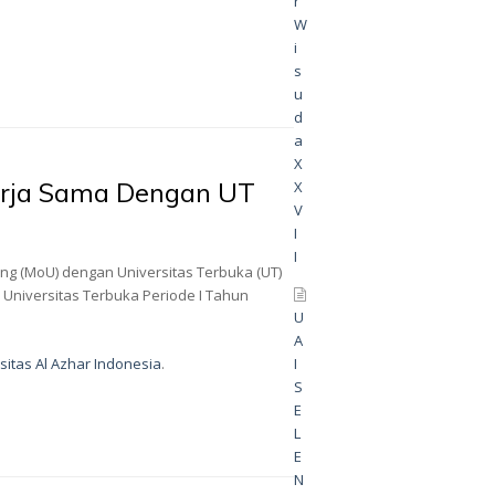
r
W
i
s
u
d
a
X
 Kerja Sama Dengan UT
X
V
I
I
g (MoU) dengan Universitas Terbuka (UT)
 Universitas Terbuka Periode I Tahun
U
A
sitas Al Azhar Indonesia
.
I
S
E
L
E
N