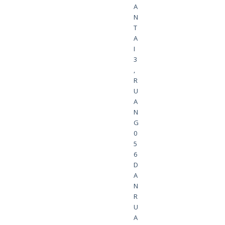
A
N
T
A
I
3
,
R
U
A
N
G
0
5
6
D
A
N
R
U
A