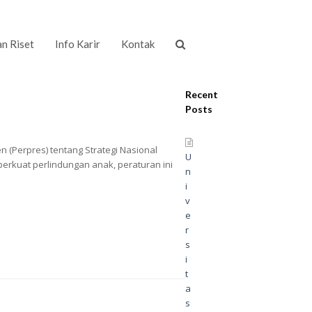
an Riset
Info Karir
Kontak
Recent
Posts
n (Perpres) tentang Strategi Nasional
U
erkuat perlindungan anak, peraturan ini
n
i
v
e
r
s
i
t
a
s