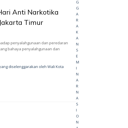
G
G
Hari Anti Narkotika
A
R
 Jakarta Timur
A
K
A
a terhadap penyalahgunaan dan peredaran
N
entang bahaya penyalahgunaan dan
S
E
M
2 yang diselenggarakan oleh Wali Kota
I
N
A
R
N
A
S
I
O
N