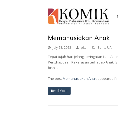
Memanusiakan Anak
July 28, 2022
pksi
Berita UAI
Tepat tujuh hari jelang peringatan Hari Ana
Penghapusan Kekerasan terhadap Anak. Seb
bisa…
The post
Memanusiakan Anak
appeared fir
Read More