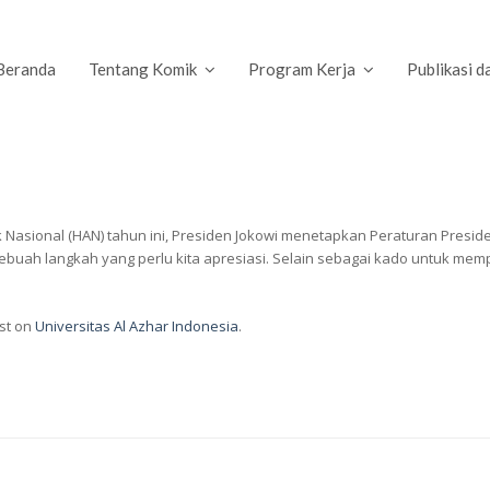
Beranda
Tentang Komik
Program Kerja
Publikasi d
k Nasional (HAN) tahun ini, Presiden Jokowi menetapkan Peraturan Preside
uah langkah yang perlu kita apresiasi. Selain sebagai kado untuk memp
st on
Universitas Al Azhar Indonesia
.