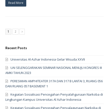
Read More
Page
Page
1
2
Next
Recent Posts
Universitas Al-Azhar Indonesia Gelar Wisuda XXVII
UAI SELENGGARAKAN SEMINAR NASIONAL MENUJU KONGRES III
AMKI TAHUN 2023
PERESMIAN AMPHITEATER 317A DAN 317 B LANTAI 3, RUANG 056
DAN RUANG 057 BASEMENT 1
Kegiatan Sosialisasi Pencegahan Penyalahgunaan Narkoba di
Lingkungan Kampus Universitas Al Azhar Indonesia
Kegiatan Sosialisasi Pencegahan Penyalagunaan Narkoba di